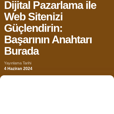
Dijital Pazarlama ile
Web Sitenizi
Güçlendirin:
Başarının Anahtarı
Burada
Yayınlama Tarihi
4 Haziran 2024
Anasayfa
Dijital Pazarlama
Dijital Pazarlama ile Web Sitenizi Güçlendirin: Başarının
Anahtarı Burada